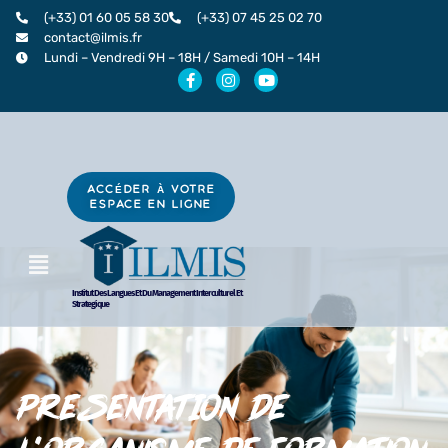
Aller
(+33) 01 60 05 58 30
(+33) 07 45 25 02 70
au
contact@ilmis.fr
Lundi – Vendredi 9H – 18H / Samedi 10H – 14H
contenu
F
I
Y
a
n
o
c
s
u
e
t
t
b
a
u
o
g
b
o
r
e
k
a
ACCÉDER À VOTRE
-
m
ESPACE EN LIGNE
f
Menu
Institut Des Langues Et Du Management Interculturel Et
Strategique
PRESENTATION DE