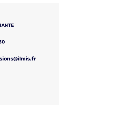
FIANTE
30
sions@ilmis.fr