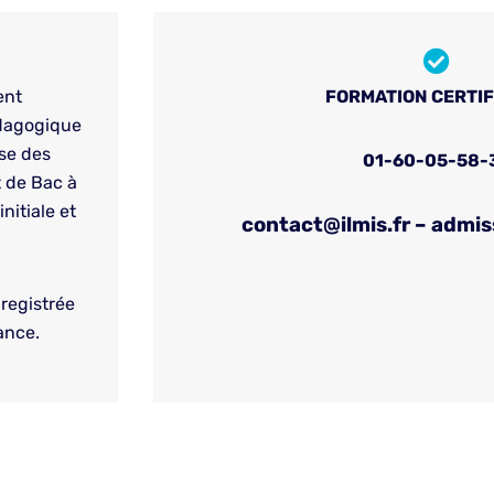
ent
FORMATION CERTI
édagogique
nse des
01-60-05-58-
t de Bac à
nitiale et
contact@ilmis.fr – admis
nregistrée
ance.