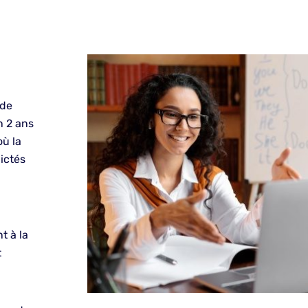
 de
n 2 ans
ù la
ictés
t à la
t