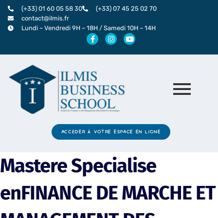
Aller
(+33) 01 60 05 58 30
(+33) 07 45 25 02 70
au
contact@ilmis.fr
Lundi – Vendredi 9H – 18H / Samedi 10H – 14H
contenu
F
I
Y
a
n
o
c
s
u
e
t
t
b
a
u
o
g
b
o
r
e
k
a
-
m
f
ACCÉDER À VOTRE ESPACE EN LIGNE
Mastere Specialise
enFINANCE DE MARCHE ET