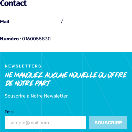
Contact
Mail
:
contact@emsp-bs.fr
/
admissions@emsp-bs.fr
Numéro
: 0160055830
NEWSLETTERS
Ne Manquez Aucune Nouvelle Ou Offre
De Notre Part
Souscrire à Notre Newsletter
Email
SOUSCRIRE