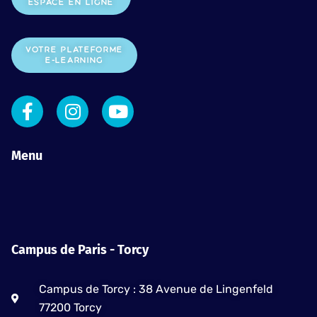
ESPACE EN LIGNE
VOTRE PLATEFORME
E-LEARNING
F
I
Y
a
n
o
c
s
u
e
t
t
Menu
b
a
u
o
g
b
o
r
e
k
a
-
m
Campus de Paris - Torcy
f
Campus de Torcy : 38 Avenue de Lingenfeld
77200 Torcy