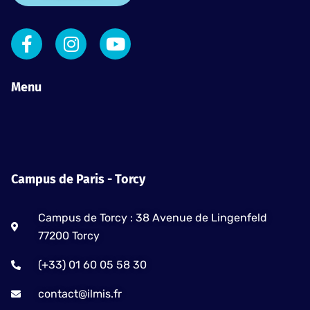
F
I
Y
a
n
o
c
s
u
e
t
t
Menu
b
a
u
o
g
b
o
r
e
k
a
-
m
Campus de Paris - Torcy
f
Campus de Torcy : 38 Avenue de Lingenfeld
77200 Torcy
(+33) 01 60 05 58 30
contact@ilmis.fr