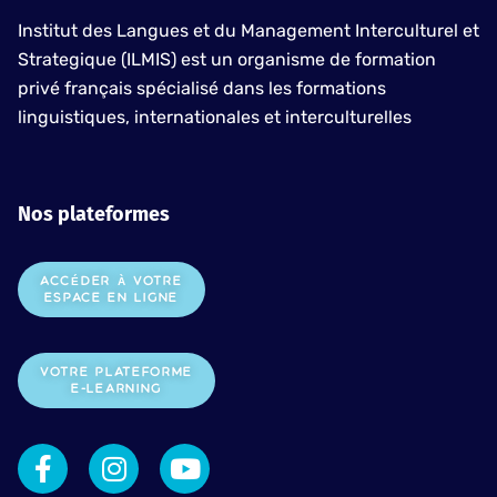
Institut des Langues et du Management Interculturel et
Strategique (ILMIS) est un organisme de formation
privé français spécialisé dans les formations
linguistiques, internationales et interculturelles
Nos plateformes
ACCÉDER À VOTRE
ESPACE EN LIGNE
VOTRE PLATEFORME
E-LEARNING
F
I
Y
a
n
o