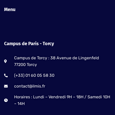
c
s
u
e
t
t
Menu
b
a
u
o
g
b
o
r
e
k
a
-
m
Campus de Paris - Torcy
f
Campus de Torcy : 38 Avenue de Lingenfeld
77200 Torcy
(+33) 01 60 05 58 30
contact@ilmis.fr
Horaires : Lundi – Vendredi 9H – 18H / Samedi 10H
– 14H