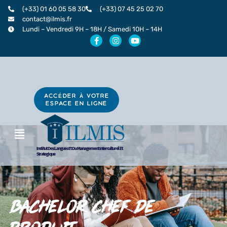
Aller
(+33) 01 60 05 58 30
(+33) 07 45 25 02 70
au
contact@ilmis.fr
Lundi – Vendredi 9H – 18H / Samedi 10H – 14H
contenu
F
I
Y
a
n
o
c
s
u
e
t
t
b
a
u
o
g
b
o
r
e
k
a
ACCÉDER À VOTRE
-
m
ESPACE EN LIGNE
f
Menu
Institut Des Langues Et Du Management Interculturel Et
Strategique
BACHELOR CHEF DE