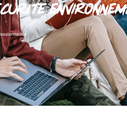
ecurite environnem
fessionnelles