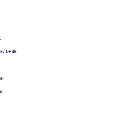
E
SE/ QHSE
ail
nt