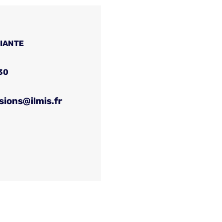
FIANTE
30
sions@ilmis.fr