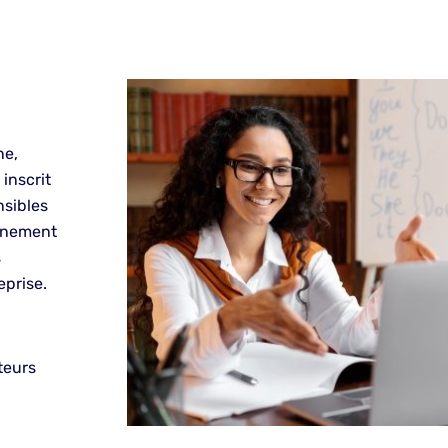
ne,
inscrit
nsibles
onnement
s
prise.
teurs