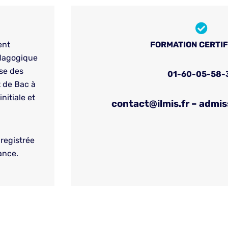
ent
FORMATION CERTI
édagogique
nse des
01-60-05-58-
t de Bac à
nitiale et
contact@ilmis.fr – admis
nregistrée
ance.