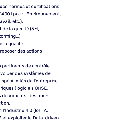
es normes et certifications
O 14001 pour l’Environnement,
vail, etc.).
de la qualité (5M,
torming…).
 la qualité.
proposer des actions
s pertinents de contrôle.
 évoluer des systèmes de
écificités de l’entreprise.
ériques (logiciels QHSE,
es documents, des non-
tion.
’Industrie 4.0 (IoT, IA,
 et exploiter la Data-driven