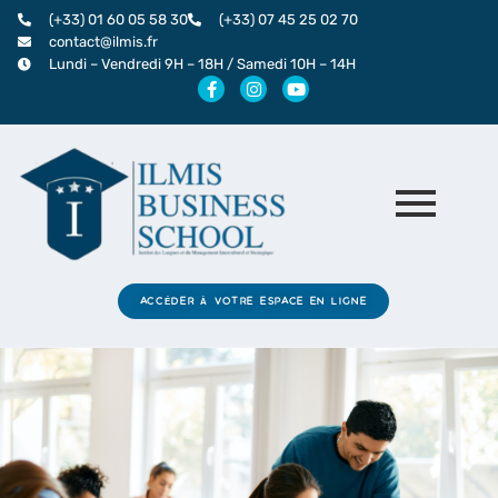
Aller
(+33) 01 60 05 58 30
(+33) 07 45 25 02 70
au
contact@ilmis.fr
Lundi – Vendredi 9H – 18H / Samedi 10H – 14H
contenu
F
I
Y
a
n
o
c
s
u
e
t
t
b
a
u
o
g
b
o
r
e
k
a
-
m
f
ACCÉDER À VOTRE ESPACE EN LIGNE